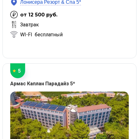
Лонисера Резорт & Спа 5*
от 12 500 руб.
Завтрак
WI-FI бесплатный
5
Армас Каплан Парадайз 5*