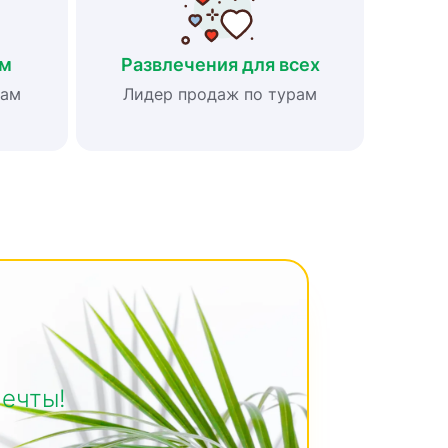
им
Развлечения для всех
рам
Лидер продаж по турам
мечты!