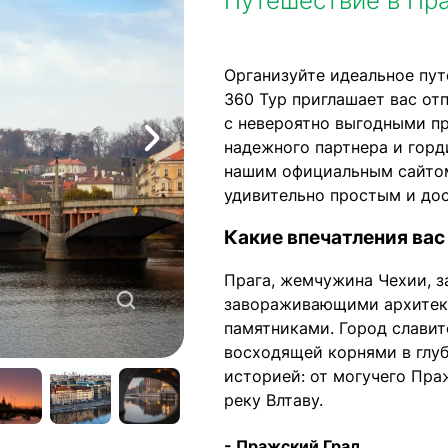
Путешествие в Пра
Организуйте идеальное пут
360 Тур приглашает вас от
с невероятно выгодными п
надежного партнера и горд
нашим официальным сайтом
удивительно простым и до
Какие впечатления ва
Прага, жемчужина Чехии, з
завораживающими архитек
памятниками. Город славит
восходящей корнями в глу
историей: от могучего Пра
реку Влтаву.
- Пражский Град