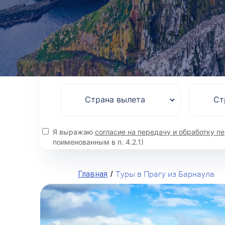
Туры с отелем
Отели
Я выражаю
согласие на передачу и обработку 
поименованным в п. 4.2.1)
Главная
Туры в Прагу из Барнаула
/
9.7