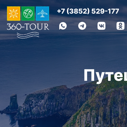
+7 (3852) 529-177
Путеше
Путе
Мо
О
Т
Ваш над