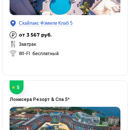
Скайлакс Фэмили Клаб 5
от 3 567 руб.
Завтрак
WI-FI бесплатный
5
Лонисера Резорт & Спа 5*