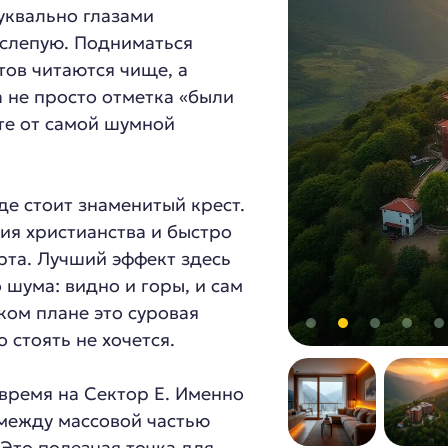
уквально глазами
вслепую. Подниматься
тов читаются чище, а
 не просто отметка «были
те от самой шумной
де стоит знаменитый крест.
ия христианства и быстро
рта. Лучший эффект здесь
 шума: видно и горы, и сам
ском плане это суровая
 стоять не хочется.
время на Сектор Е. Именно
 между массовой частью
Это полезная точка для