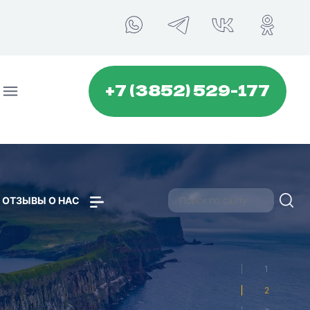
+7 (3852) 529-177
...
...
ОТЗЫВЫ О НАС
Поиск
1
р
2