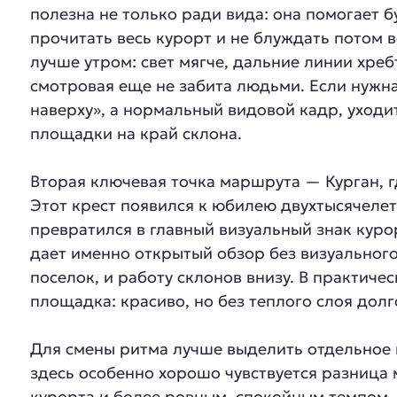
полезна не только ради вида: она помогает б
прочитать весь курорт и не блуждать потом 
лучше утром: свет мягче, дальние линии хреб
смотровая еще не забита людьми. Если нужна
наверху», а нормальный видовой кадр, уходи
площадки на край склона.
Вторая ключевая точка маршрута — Курган, г
Этот крест появился к юбилею двухтысячелет
превратился в главный визуальный знак куро
дает именно открытый обзор без визуального
поселок, и работу склонов внизу. В практиче
площадка: красиво, но без теплого слоя долго
Для смены ритма лучше выделить отдельное 
здесь особенно хорошо чувствуется разница
курорта и более ровным, спокойным темпом. 