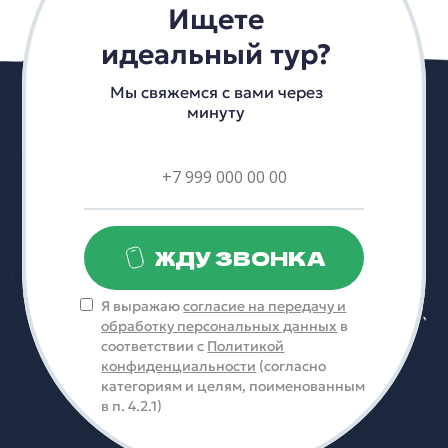
Ищете
идеальный тур?
Мы свяжемся с вами через
минуту
ЖДУ ЗВОНКА
Я выражаю
согласие на передачу и
обработку персональных данных
в
соответствии с
Политикой
конфиденциальности
(согласно
категориям и целям, поименованным
в п. 4.2.1)