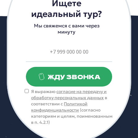
Ищете
идеальный тур?
Мы свяжемся с вами через
минуту
ЖДУ ЗВОНКА
Я выражаю
согласие на передачу и
обработку персональных данных
в
соответствии с
Политикой
конфиденциальности
(согласно
категориям и целям, поименованным
в п. 4.2.1)