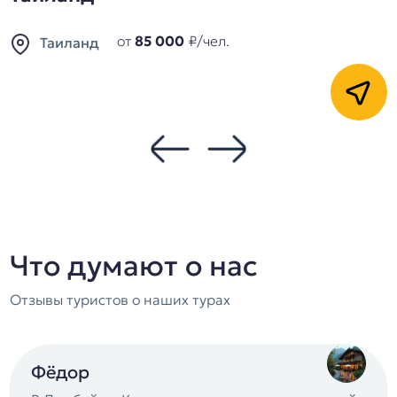
000
₽/чел.
от
87 000
₽
Египет
Кнопка
Что думают о нас
Отзывы туристов о наших турах
Фёдор