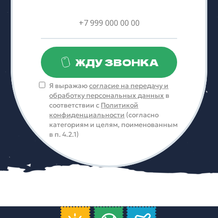
ЖДУ ЗВОНКА
Я выражаю
согласие на передачу и
обработку персональных данных
в
соответствии с
Политикой
конфиденциальности
(согласно
категориям и целям, поименованным
в п. 4.2.1)